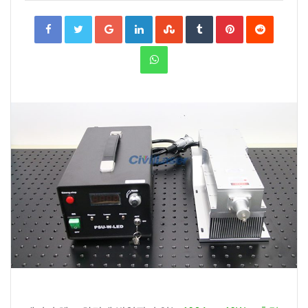
Facebook
Twitter
Google+
LinkedIn
StumbleUpon
Tumblr
Pinterest
Reddit
WhatsApp