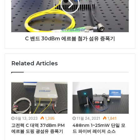
C 밴드 30dBm 에르븀 첨가 섬유 증폭기
Related Articles
6월 13, 2023
1,395
11월 24, 2021
1,841
고전력 C 대역 37dBm PM
488nm 1~25mW 단일 모
에르븀 도핑 광섬유 증폭기
드 파이버 레이저 소스