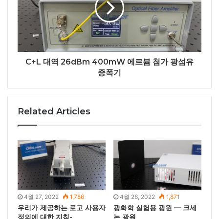
C+L 대역 26dBm 400mW 에르븀 첨가 광섬유
증폭기
Related Articles
4월 27, 2022
1,786
4월 26, 2022
1,871
우리가 제공하는 로고 사용자
광화학 실험용 광원 — 크세
정의에 대한 지침-
논 광원