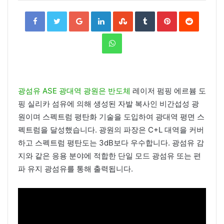
Facebook
Twitter
Google+
LinkedIn
StumbleUpon
Tumblr
Pinterest
Reddit
WhatsApp
광섬유 ASE 광대역 광원은 반도체
레이저 펌핑 에르븀 도
핑 실리카 섬유에 의해 생성된 자발 복사인 비간섭성 광
원이며 스펙트럼 평탄화 기술을 도입하여 광대역 평면 스
펙트럼을 달성했습니다. 광원의 파장은 C+L 대역을 커버
하고 스펙트럼 평탄도는 3dB보다 우수합니다. 광섬유 감
지와 같은 응용 분야에 적합한 단일 모드 광섬유 또는 편
파 유지 광섬유를 통해 출력됩니다.